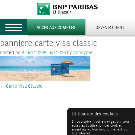
Toggle
ACCÈS AUX COMPTES
DEVENIR CLIENT
navigation
banniere carte visa classic
Posted on
8 juin 2026
8 juin 2026
by
Anonyme
Post
←
Carte Visa Classic
navigation
Utilisation des cookies:
En poursuivant votre navigation, vous
acceptez l’utilisation des cookies
essentiels au bon fonctionnement du
site internet.