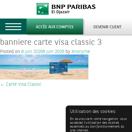
Toggle
ACCÈS AUX COMPTES
DEVENIR CLIENT
navigation
banniere carte visa classic 3
Posted on
8 juin 2026
8 juin 2026
by
Anonyme
Post
←
Carte Visa Classic
navigation
Utilisation des cookies:
En poursuivant votre navigation, vous
acceptez l’utilisation des cookies
essentiels au bon fonctionnement du
site internet.